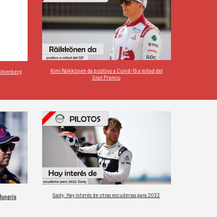
Kimi Räikkönen da positivo a Covid-19 a mitad del
Hülkenberg
Gran Premio
Gasly: Hay interés de otras escuderías para 2022
Hungría