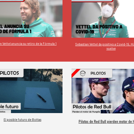
n Vettel anuncia su retiro de la Fórmula 1
Sebastian Vettel da positivo a Covid-19, 
vuelve
El posible futuro de Bottas
Pilotos de Red Bull pierden motor de 