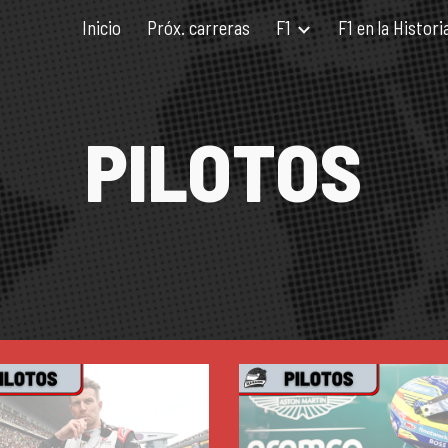
Inicio
Próx. carreras
F1
F1 en la Histori
ip to main content
Skip to navigat
PILOTOS