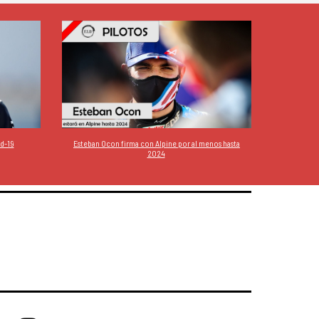
id-19
Esteban Ocon firma con Alpine por al menos hasta
2024