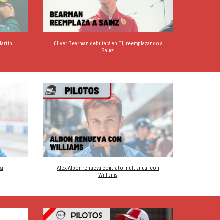
artin
Oliver Bearman debutará en F1, reemplazando a
Sainz
sa
Alex Albon renueva contrato multianual con
Williams