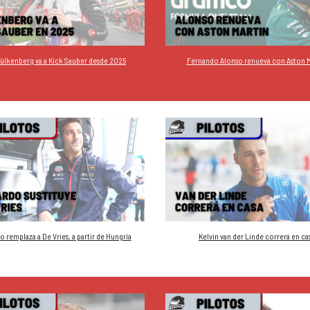
ülkenberg va a Kick Sauber desde 2025
Fernando Alonso renueva con Aston M
o remplaza a De Vries, a partir de Hungría
Kelvin van der Linde correrá en ca