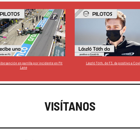
ibe sanción en parrilla por incidente en Pit
László Tóth, de F3, da positivo a Cov
Lane
VISÍTANOS