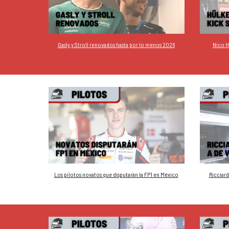
Gasly y Stroll renovados hasta por lo menos 2026
Nico H
Los pilotos novatos que disputarán la FP1 en México
Ricciard