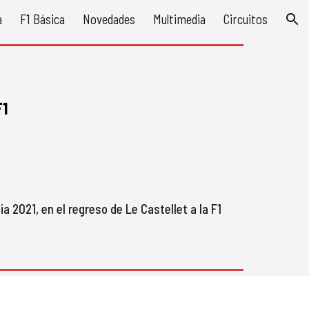
a
F1 Básica
Novedades
Multimedia
Circuitos
ion
F1
ia
 2021, en el regreso de 
Le Castellet
 a la F1