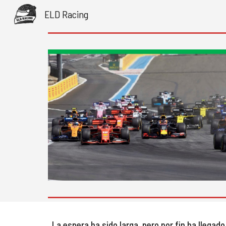
ELD Racing
Sk
La espera ha sido larga, pero por fin ha llegad