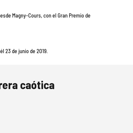
desde Magny-Cours, con el Gran Premio de 
él 2
3
 de 
juni
o de 2019.
rera caótica