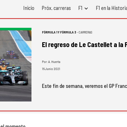
Inicio
Próx. carreras
F1
F1 en la Histori
ip to main content
Skip to navigat
FÓRMULA 1 Y FÓRMULA 
3
 - CARRERAS
El regreso de Le Castellet a la 
Por: A. Huerta
1
6
Juni
o 2021
Este fin de semana, veremos el GP 
Franc
o el momento...