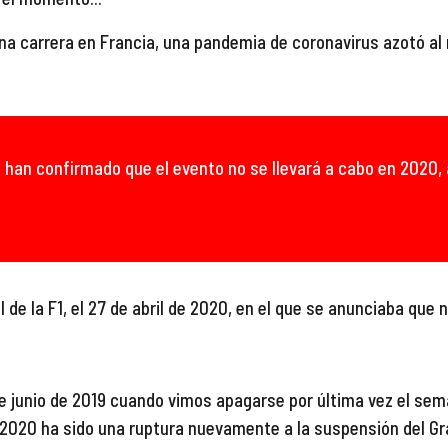
na carrera en 
Francia
, una pandemia de coronavirus azotó al 
 han confirmado que el evento no se llevará a cabo en 2020, 
l
 de la F1, 
el 27 de abril de 2020, en el que se 
anunci
aba
 que n
e 
juni
o de 2019 cuando vimos apagarse por última vez el semáfo
y 2020 ha sido una 
ruptura nuevamente a la suspensión del Gra