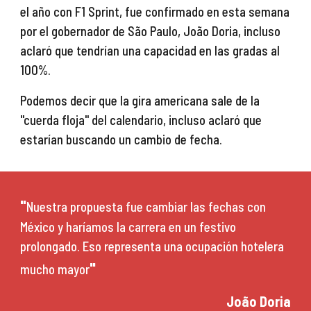
el año con F1 Sprint, fue confirmado en esta semana 
por el gobernador de 
São Paulo, João Doria, incluso 
aclaró que tendrían una capacidad en las gradas al 
100%.
Podemos decir que la gira americana sale de la 
"cuerda floja" del calendario, incluso aclaró que 
estarían buscando un cambio de fecha.
"
Nuestra propuesta fue cambiar las fechas con 
México y haríamos la carrera en un festivo 
prolongado. Eso representa una ocupación hotelera 
"
mucho mayor
Jo
ã
o Doria