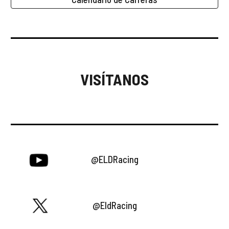
VISÍTANOS
@ELDRacing
@EldRacing